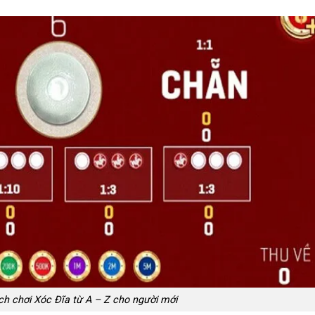
ch chơi Xóc Đĩa từ A – Z cho người mới