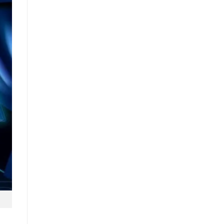
Cá
Cược
Thể
Thao
Uy
Tín