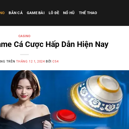
NO
BẮN CÁ
GAME BÀI
LÔ ĐỀ
NỔ HŨ
THỂ THAO
CASINO
ame Cá Cược Hấp Dẫn Hiện Nay
ĂNG TRÊN
THÁNG 12 1, 2024
BỞI
C54