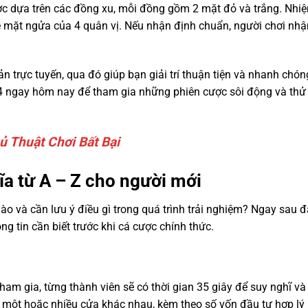
ược dựa trên các đồng xu, mỗi đồng gồm 2 mặt đỏ và trắng. Nhi
ề mặt ngửa của 4 quân vị. Nếu nhận định chuẩn, người chơi nhậ
ản trực tuyến, qua đó giúp bạn giải trí thuận tiện và nhanh chón
54 ngay hôm nay để tham gia những phiên cược sôi động và thử
ủ Thuật Chơi Bất Bại
ĩa từ A – Z cho người mới
o và cần lưu ý điều gì trong quá trình trải nghiệm? Ngay sau đ
g tin cần biết trước khi cá cược chính thức.
ham gia, từng thành viên sẽ có thời gian 35 giây để suy nghĩ và
n một hoặc nhiều cửa khác nhau, kèm theo số vốn đầu tư hợp lý