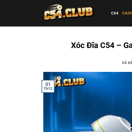
Chuyển
đến
C54
CASI
nội
dung
Xóc Đĩa C54 – G
ĐÃ Đ
01
Th12