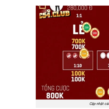
Cập nhật cá