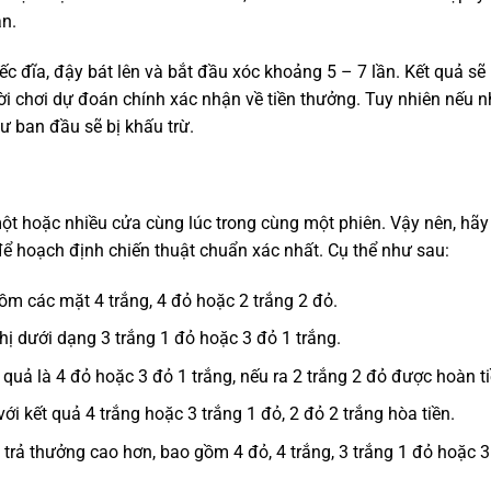
n.
ếc đĩa, đậy bát lên và bắt đầu xóc khoảng 5 – 7 lần. Kết quả sẽ
i chơi dự đoán chính xác nhận về tiền thưởng. Tuy nhiên nếu 
ư ban đầu sẽ bị khấu trừ.
ột hoặc nhiều cửa cùng lúc trong cùng một phiên. Vậy nên, hãy
để hoạch định chiến thuật chuẩn xác nhất. Cụ thể như sau:
m các mặt 4 trắng, 4 đỏ hoặc 2 trắng 2 đỏ.
hị dưới dạng 3 trắng 1 đỏ hoặc 3 đỏ 1 trắng.
 quả là 4 đỏ hoặc 3 đỏ 1 trắng, nếu ra 2 trắng 2 đỏ được hoàn ti
ới kết quả 4 trắng hoặc 3 trắng 1 đỏ, 2 đỏ 2 trắng hòa tiền.
 trả thưởng cao hơn, bao gồm 4 đỏ, 4 trắng, 3 trắng 1 đỏ hoặc 