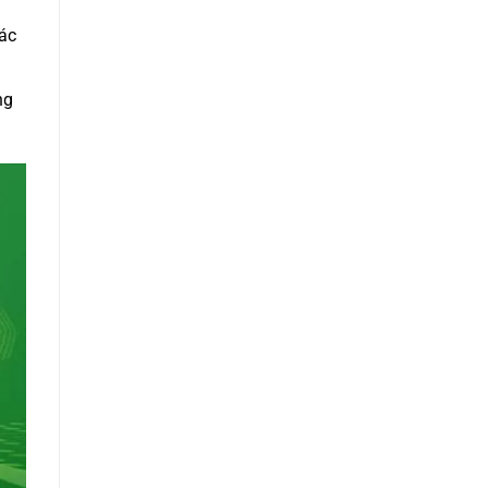
các
ng