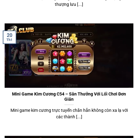
thượng lưu [...]
20
Th1
Mini Game Kim Cương C54 – Săn Thưởng Với Lối Chơi Đơn
Giản
Mini game kim cương trực tuyến chắn hẳn không còn xa lạ với
các thành [...]