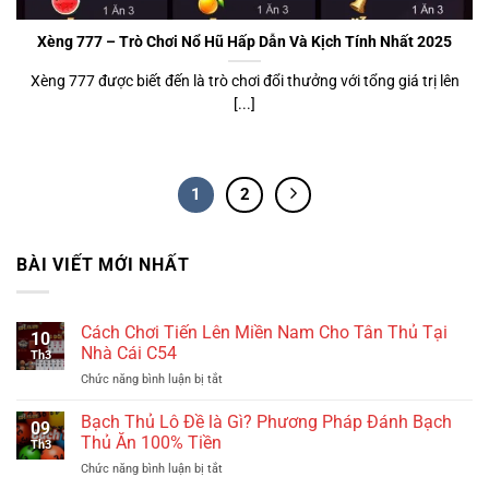
Xèng 777 – Trò Chơi Nổ Hũ Hấp Dẫn Và Kịch Tính Nhất 2025
Xèng 777 được biết đến là trò chơi đổi thưởng với tổng giá trị lên
[...]
1
2
BÀI VIẾT MỚI NHẤT
Cách Chơi Tiến Lên Miền Nam Cho Tân Thủ Tại
10
Nhà Cái C54
Th3
Chức năng bình luận bị tắt
ở
Cách
Chơi
Bạch Thủ Lô Đề là Gì? Phương Pháp Đánh Bạch
09
Tiến
Thủ Ăn 100% Tiền
Th3
Lên
Chức năng bình luận bị tắt
ở
Miền
Bạch