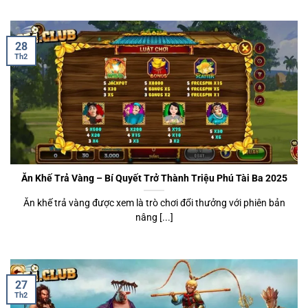
28
Th2
Ăn Khế Trả Vàng – Bí Quyết Trở Thành Triệu Phú Tài Ba 2025
Ăn khế trả vàng được xem là trò chơi đổi thưởng với phiên bản
nâng [...]
27
Th2