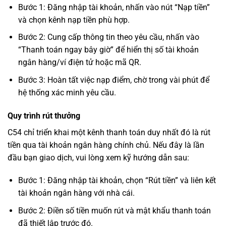
Bước 1: Đăng nhập tài khoản, nhấn vào nút “Nạp tiền”
và chọn kênh nạp tiền phù hợp.
Bước 2: Cung cấp thông tin theo yêu cầu, nhấn vào
“Thanh toán ngay bây giờ” để hiển thị số tài khoản
ngân hàng/ví điện tử hoặc mã QR.
Bước 3: Hoàn tất việc nạp điểm, chờ trong vài phút để
hệ thống xác minh yêu cầu.
Quy trình rút thưởng
C54 chỉ triển khai một kênh thanh toán duy nhất đó là rút
tiền qua tài khoản ngân hàng chính chủ. Nếu đây là lần
đầu bạn giao dịch, vui lòng xem kỹ hướng dẫn sau:
Bước 1: Đăng nhập tài khoản, chọn “Rút tiền” và liên kết
tài khoản ngân hàng với nhà cái.
Bước 2: Điền số tiền muốn rút và mật khẩu thanh toán
đã thiết lập trước đó.