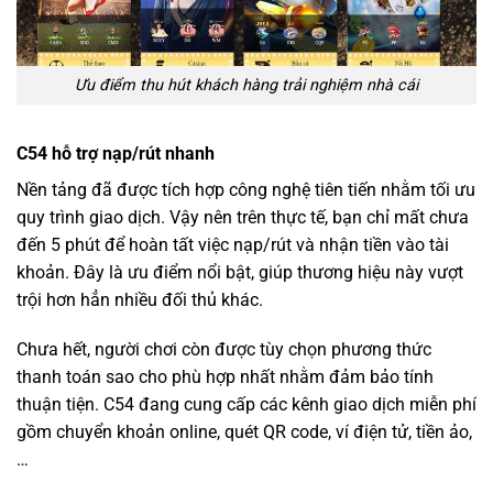
Ưu điểm thu hút khách hàng trải nghiệm nhà cái
C54 hỗ trợ nạp/rút nhanh
Nền tảng đã được tích hợp công nghệ tiên tiến nhằm tối ưu
quy trình giao dịch. Vậy nên trên thực tế, bạn chỉ mất chưa
đến 5 phút để hoàn tất việc nạp/rút và nhận tiền vào tài
khoản. Đây là ưu điểm nổi bật, giúp thương hiệu này vượt
trội hơn hẳn nhiều đối thủ khác.
Chưa hết, người chơi còn được tùy chọn phương thức
thanh toán sao cho phù hợp nhất nhằm đảm bảo tính
thuận tiện. C54 đang cung cấp các kênh giao dịch miễn phí
gồm chuyển khoản online, quét QR code, ví điện tử, tiền ảo,
…