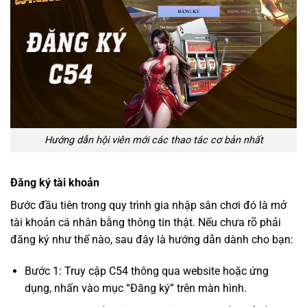
Hướng dẫn hội viên mới các thao tác cơ bản nhất
Đăng ký tài khoản
Bước đầu tiên trong quy trình gia nhập sân chơi đó là mở
tài khoản cá nhân bằng thông tin thật. Nếu chưa rõ phải
đăng ký như thế nào, sau đây là hướng dẫn dành cho bạn:
Bước 1: Truy cập C54 thông qua website hoặc ứng
dụng, nhấn vào mục “Đăng ký” trên màn hình.