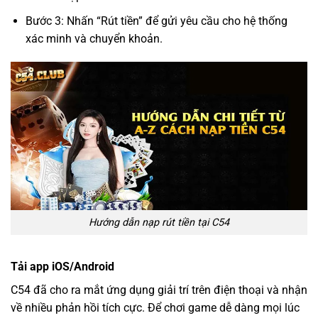
Bước 3: Nhấn “Rút tiền” để gửi yêu cầu cho hệ thống
xác minh và chuyển khoản.
Hướng dẫn nạp rút tiền tại C54
Tải app iOS/Android
C54 đã cho ra mắt ứng dụng giải trí trên điện thoại và nhận
về nhiều phản hồi tích cực. Để chơi game dễ dàng mọi lúc