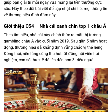
giúp bạn giải trí mỗi ngày vừa mang lại tiền thưởng cực
sốc. Hãy theo dõi bài viết để cập nhật chi tiết mọi thông tin
về thương hiệu đình đám này.
Giới thiệu C54 – Nhà cái xanh chín top 1 châu Á
Theo tìm hiểu, nhà cái này chính thức ra mắt thị trường
gambling châu Á vào cuối năm 2019. Sau gần 5 năm hoạt
động, thương hiệu đã khẳng định vững chắc vị thế riêng.
Đồng thời, nền tảng cũng thu hút rất đông hội viên trải
nghiệm, con số thực tế đã lên đến hơn 3 triệu người.