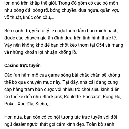
lớn nhỏ trên khắp thế giới. Trong đó gồm có các bộ môn
như bóng đá, bóng rổ, bóng chuyền, đua ngựa, quần vợt,
võ thuật, khúc côn cầu,…
Bên cạnh đó, yếu tố tỷ lệ cược luôn đảm bảo minh bạch,
được các chuyên gia ấn định dựa trên tình hình thực tế.
Vậy nên không khó để bạn chốt kèo thơm tại C54 và mang
về những khoản lợi nhuận khổng lồ.
Casino trực tuyến
Các fan hâm mộ của game sòng bài chắc chắn sẽ không
thể bỏ qua chuyên mục này. Tại đây, nhà cái đang cung
cấp hàng trăm bàn cược với nhiều trò chơi siêu kinh điển.
Có thể kể đến như Blackjack, Roulette, Baccarat, Rồng Hổ,
Poker, Xóc Đĩa, Sicbo,…
Hơn nữa, bạn còn có cơ hội tương tác trực tuyến với đội
ngũ dealer người thật gợi cảm xinh đẹp. Toàn bộ sảnh