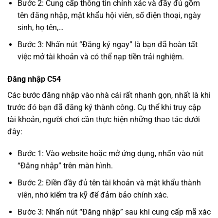
Bước 2: Cung cấp thông tin chính xác và đầy đủ gồm
tên đăng nhập, mật khẩu hội viên, số điện thoại, ngày
sinh, họ tên,…
Bước 3: Nhấn nút “Đăng ký ngay” là bạn đã hoàn tất
việc mở tài khoản và có thể nạp tiền trải nghiệm.
Đăng nhập C54
Các bước đăng nhập vào nhà cái rất nhanh gọn, nhất là khi
trước đó bạn đã đăng ký thành công. Cụ thể khi truy cập
tài khoản, người chơi cần thực hiện những thao tác dưới
đây:
Bước 1: Vào website hoặc mở ứng dụng, nhấn vào nút
“Đăng nhập” trên màn hình.
Bước 2: Điền đầy đủ tên tài khoản và mật khẩu thành
viên, nhớ kiểm tra kỹ để đảm bảo chính xác.
Bước 3: Nhấn nút “Đăng nhập” sau khi cung cấp mã xác