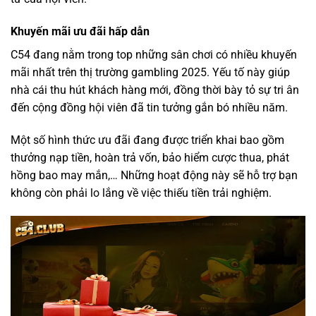
Khuyến mãi ưu đãi hấp dẫn
C54 đang nằm trong top những sân chơi có nhiều khuyến
mãi nhất trên thị trường gambling 2025. Yếu tố này giúp
nhà cái thu hút khách hàng mới, đồng thời bày tỏ sự tri ân
đến cộng đồng hội viên đã tin tưởng gắn bó nhiều năm.
Một số hình thức ưu đãi đang được triển khai bao gồm
thưởng nạp tiền, hoàn trả vốn, bảo hiểm cược thua, phát
hồng bao may mắn,… Những hoạt động này sẽ hỗ trợ bạn
không còn phải lo lắng về việc thiếu tiền trải nghiệm.