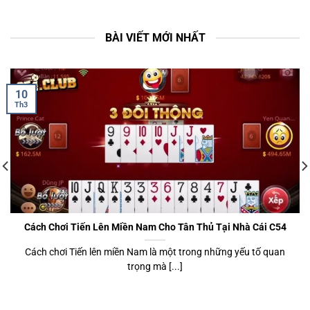
BÀI VIẾT MỚI NHẤT
10
Th3
Cách Chơi Tiến Lên Miền Nam Cho Tân Thủ Tại Nhà Cái C54
Cách chơi Tiến lên miền Nam là một trong những yếu tố quan
trọng mà [...]