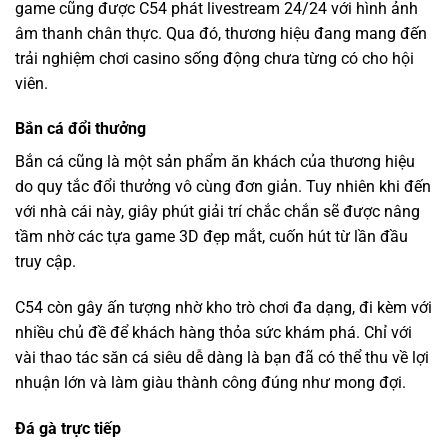
game cũng được C54 phát livestream 24/24 với hình ảnh
âm thanh chân thực. Qua đó, thương hiệu đang mang đến
trải nghiệm chơi casino sống động chưa từng có cho hội
viên.
Bắn cá đổi thưởng
Bắn cá cũng là một sản phẩm ăn khách của thương hiệu
do quy tắc đổi thưởng vô cùng đơn giản. Tuy nhiên khi đến
với nhà cái này, giây phút giải trí chắc chắn sẽ được nâng
tầm nhờ các tựa game 3D đẹp mắt, cuốn hút từ lần đầu
truy cập.
C54 còn gây ấn tượng nhờ kho trò chơi đa dạng, đi kèm với
nhiều chủ đề để khách hàng thỏa sức khám phá. Chỉ với
vài thao tác săn cá siêu dễ dàng là bạn đã có thể thu về lợi
nhuận lớn và làm giàu thành công đúng như mong đợi.
Đá gà trực tiếp