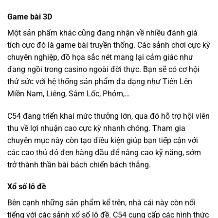
Game bài 3D
Một sản phẩm khác cũng đang nhận về nhiều đánh giá
tích cực đó là game bài truyền thống. Các sảnh chơi cực kỳ
chuyên nghiệp, đồ họa sắc nét mang lại cảm giác như
đang ngồi trong casino ngoài đời thực. Bạn sẽ có cơ hội
thử sức với hệ thống sản phẩm đa dạng như Tiến Lên
Miền Nam, Liêng, Sâm Lốc, Phỏm,…
C54 đang triển khai mức thưởng lớn, qua đó hỗ trợ hội viên
thu về lợi nhuận cao cực kỳ nhanh chóng. Tham gia
chuyên mục này còn tạo điều kiện giúp bạn tiếp cận với
các cao thủ đỏ đen hàng đầu để nâng cao kỹ năng, sớm
trở thành thần bài bách chiến bách thắng.
Xổ số lô đề
Bên cạnh những sản phẩm kể trên, nhà cái này còn nổi
tiếng với các sảnh xổ số lô đề. C54 cung cấp các hình thức