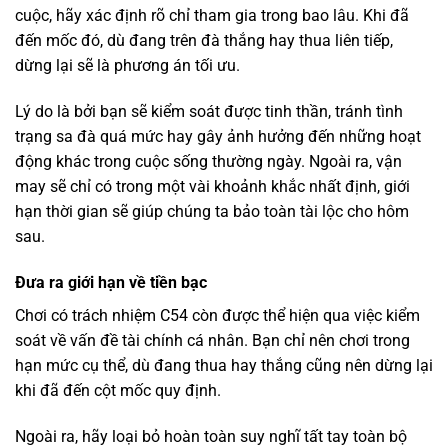
cuộc, hãy xác định rõ chỉ tham gia trong bao lâu. Khi đã
đến mốc đó, dù đang trên đà thắng hay thua liên tiếp,
dừng lại sẽ là phương án tối ưu.
Lý do là bởi bạn sẽ kiểm soát được tinh thần, tránh tình
trạng sa đà quá mức hay gây ảnh hưởng đến những hoạt
động khác trong cuộc sống thường ngày. Ngoài ra, vận
may sẽ chỉ có trong một vài khoảnh khắc nhất định, giới
hạn thời gian sẽ giúp chúng ta bảo toàn tài lộc cho hôm
sau.
Đưa ra giới hạn về tiền bạc
Chơi có trách nhiệm C54 còn được thể hiện qua việc kiểm
soát về vấn đề tài chính cá nhân. Bạn chỉ nên chơi trong
hạn mức cụ thể, dù đang thua hay thắng cũng nên dừng lại
khi đã đến cột mốc quy định.
Ngoài ra, hãy loại bỏ hoàn toàn suy nghĩ tất tay toàn bộ