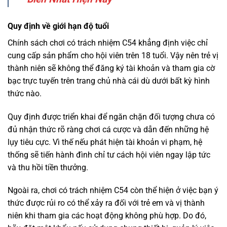
Quy định về giới hạn độ tuổi
Chính sách chơi có trách nhiệm C54 khẳng định việc chỉ
cung cấp sản phẩm cho hội viên trên 18 tuổi. Vậy nên trẻ vị
thành niên sẽ không thể đăng ký tài khoản và tham gia cờ
bạc trực tuyến trên trang chủ nhà cái dù dưới bất kỳ hình
thức nào.
Quy định được triển khai để ngăn chặn đối tượng chưa có
đủ nhận thức rõ ràng chơi cá cược và dẫn đến những hệ
lụy tiêu cực. Vì thế nếu phát hiện tài khoản vi phạm, hệ
thống sẽ tiến hành đình chỉ tư cách hội viên ngay lập tức
và thu hồi tiền thưởng.
Ngoài ra, chơi có trách nhiệm C54 còn thể hiện ở việc bạn ý
thức được rủi ro có thể xảy ra đối với trẻ em và vị thành
niên khi tham gia các hoạt động không phù hợp. Do đó,