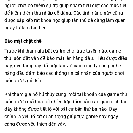
người chơi có thêm sự trợ giúp nhằm tiêu diệt các mục tiêu
để kiếm thêm thu nhập dễ dàng. Các tính năng này cũng
được sắp xếp rất khoa học giúp tân thủ dễ dàng làm quen
ngay từ lần đầu tiên.
Bảo mật chặt chẽ
Trước khi tham gia bất cứ trò chơi trực tuyến nào, game
thủ luôn đặt vấn đề bảo mật lên hàng đầu. Hiểu được điều
này, nền tảng này đã hợp tác với các công ty công nghệ
hàng đầu đảm bảo các thông tin cá nhân của người chơi
luôn được giữ kín.
Khi tham gia nổ hũ thủy cung, mỗi tài khoản của game thủ
luôn được mã hóa rất nhiều lớp đảm bảo các giao dịch tại
đây không được tiết lộ với bất cứ bên thứ ba nào. Đây
chính là yếu tố rất quan trọng giúp tựa game này ngày
càng được yêu thích đến vậy.