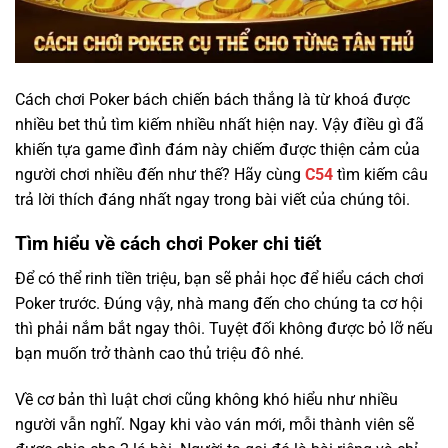
Cách chơi Poker
bách chiến bách thắng là từ khoá được
nhiều bet thủ tìm kiếm nhiều nhất hiện nay. Vậy điều gì đã
khiến tựa game đình đám này chiếm được thiện cảm của
người chơi nhiều đến như thế? Hãy cùng
C54
tìm kiếm câu
trả lời thích đáng nhất ngay trong bài viết của chúng tôi.
Tìm hiểu về cách chơi Poker chi tiết
Để có thể rinh tiền triệu, bạn sẽ phải học để hiểu cách chơi
Poker trước. Đúng vậy, nhà mang đến cho chúng ta cơ hội
thì phải nắm bắt ngay thôi. Tuyệt đối không được bỏ lỡ nếu
bạn muốn trở thành cao thủ triệu đô nhé.
Về cơ bản thì luật chơi cũng không khó hiểu như nhiều
người vẫn nghĩ. Ngay khi vào ván mới, mỗi thành viên sẽ