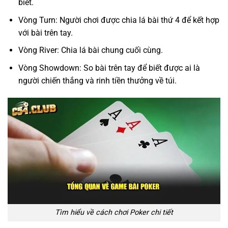
biết.
Vòng Turn: Người chơi được chia lá bài thứ 4 để kết hợp
với bài trên tay.
Vòng River: Chia lá bài chung cuối cùng.
Vòng Showdown: So bài trên tay để biết được ai là
người chiến thắng và rinh tiền thưởng về túi.
Tìm hiểu về cách chơi Poker chi tiết