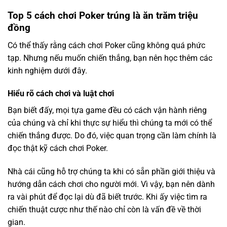
Top 5 cách chơi Poker trúng là ăn trăm triệu
đồng
Có thể thấy rằng cách chơi Poker cũng không quá phức
tạp. Nhưng nếu muốn chiến thắng, bạn nên học thêm các
kinh nghiệm dưới đây.
Hiểu rõ cách chơi và luật chơi
Bạn biết đấy, mọi tựa game đều có cách vận hành riêng
của chúng và chỉ khi thực sự hiểu thì chúng ta mới có thể
chiến thắng được. Do đó, việc quan trọng cần làm chính là
đọc thật kỹ cách chơi Poker.
Nhà cái cũng hỗ trợ chúng ta khi có sẵn phần giới thiệu và
hướng dẫn cách chơi cho người mới. Vì vậy, bạn nên dành
ra vài phút để đọc lại dù đã biết trước. Khi ấy việc tìm ra
chiến thuật cược như thế nào chỉ còn là vấn đề về thời
gian.