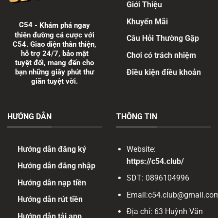
Thể
Giới Thiệu
Thao
Uy
Khuyến Mãi
C54
- Khám phá ngay
Tín
thiên đường cá cược với
Câu Hỏi Thường Gặp
C54. Giao diện thân thiện,
hỗ trợ 24/7, bảo mật
Chơi có trách nhiệm
tuyệt đối, mang đến cho
Điều kiện điều khoản
bạn những giây phút thư
giãn tuyệt vời.
HƯỚNG DẪN
THÔNG TIN
Hướng dẫn đăng ký
Website:
https://c54.club/
Hướng dẫn đăng nhập
SDT: 0896104996
Hướng dẫn nạp tiền
Email:
c54.club@gmail.co
Hướng dẫn rút tiền
Địa chỉ: 63 Huỳnh Văn
Hướng dẫn tải app