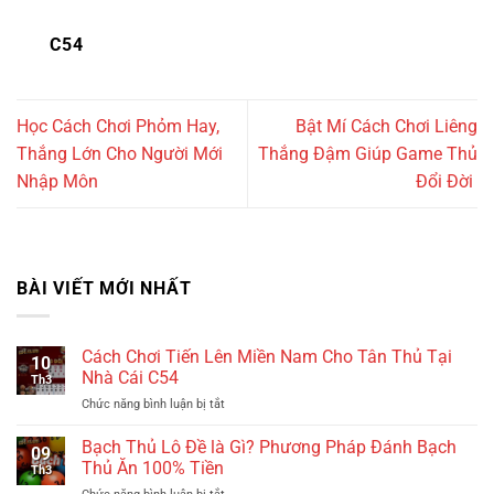
C54
Học Cách Chơi Phỏm Hay,
Bật Mí Cách Chơi Liêng
Thắng Lớn Cho Người Mới
Thắng Đậm Giúp Game Thủ
Nhập Môn
Đổi Đời
BÀI VIẾT MỚI NHẤT
Cách Chơi Tiến Lên Miền Nam Cho Tân Thủ Tại
10
Nhà Cái C54
Th3
Chức năng bình luận bị tắt
ở
Cách
Chơi
Bạch Thủ Lô Đề là Gì? Phương Pháp Đánh Bạch
09
Tiến
Thủ Ăn 100% Tiền
Th3
Lên