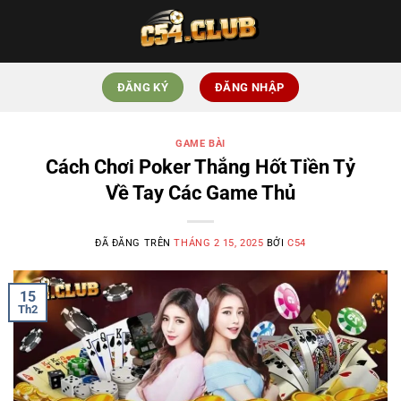
Chuyển
đến
nội
dung
ĐĂNG KÝ
ĐĂNG NHẬP
GAME BÀI
Cách Chơi Poker Thắng Hốt Tiền Tỷ
Về Tay Các Game Thủ
ĐÃ ĐĂNG TRÊN
THÁNG 2 15, 2025
BỞI
C54
15
Th2